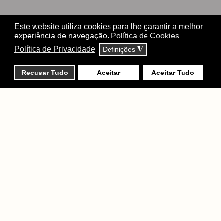
Este website utiliza cookies para lhe garantir a melhor
experiência de navegação.
Política de Cookies
Política de Privacidade
Definições
◮
Recusar Tudo
Aceitar
Aceitar Tudo
QUEM SOMOS?
Fundada em 2007, Espaços Miranda, Lda. é uma empresa de
família, passada de Pai para os filhos, Carlos Miranda e Paulo
Miranda, nomeada antigamente de Móveis Miranda. Inserida
no setor de fabricação de mobiliário, em 2008, decidimos
inovar e abrimos o nosso Showroom onde começamos a